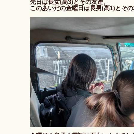
先日は長女(高3)とその友達。
このあいだの金曜日は長男(高1)とそ