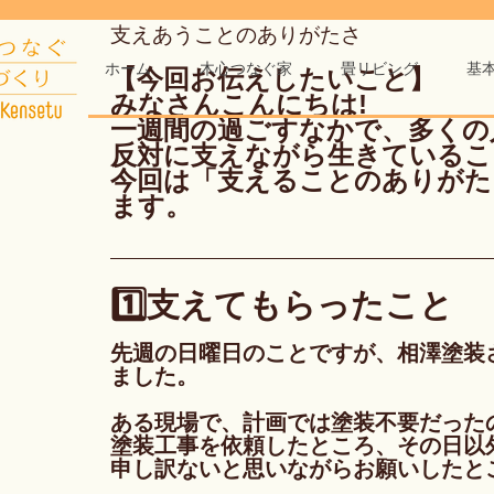
支えあうことのありがたさ
ホーム
木心つなぐ家
畳リビング
基
【今回お伝えしたいこと】
みなさんこんにちは!
一週間の過ごすなかで、多くの
反対に支えながら生きているこ
今回は「支えることのありがた
ます。
1️⃣支えてもらったこと
先週の日曜日のことですが、相澤塗装
ました。
ある現場で、計画では塗装不要だった
塗装工事を依頼したところ、その日以
申し訳ないと思いながらお願いしたと