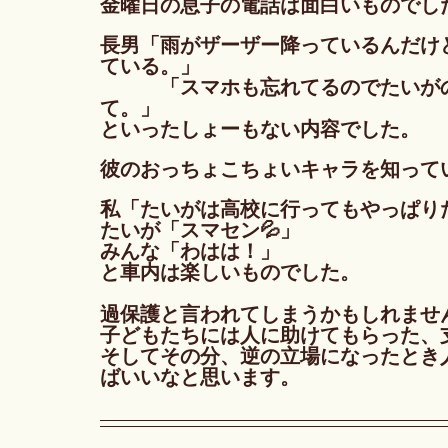
金曜日の息子の電話は面白いものでし
長男「雨がザーザー降っているんだけど
ている。」　
　　　「スマホも忘れてるのでたいが
て。」
といったしょーもない内容でした。
彼のおっちょこちょいキャラを知って
私「たいがは高校に行ってもやっぱり
たいが「スマセン💦」
みんな「わはは！」
と車内は楽しいものでした。
過保護と言われてしまうかもしれませ
子どもたちには人に助けてもらった、
そしてその分、逆の立場になったとき
ばいいなと思います。