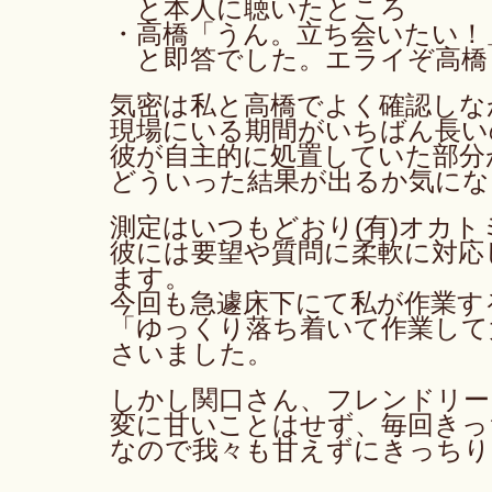
　と本人に聴いたところ
・高橋「うん。立ち会いたい！
　と即答でした。エライぞ高橋
気密は私と高橋でよく確認しな
現場にいる期間がいちばん長い
彼が自主的に処置していた部分
どういった結果が出るか気にな
測定はいつもどおり(有)オカト
彼には要望や質問に柔軟に対応
ます。
今回も急遽床下にて私が作業す
「ゆっくり落ち着いて作業して
さいました。
しかし関口さん、フレンドリー
変に甘いことはせず、毎回きっ
なので我々も甘えずにきっちり