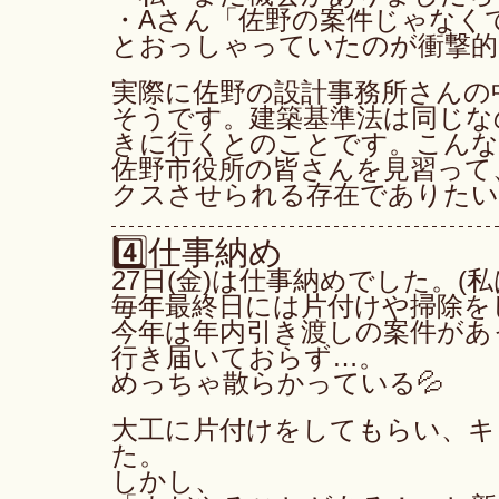
・Aさん「佐野の案件じゃなく
とおっしゃっていたのが衝撃的
実際に佐野の設計事務所さんの
そうです。建築基準法は同じな
きに行くとのことです。こんな
佐野市役所の皆さんを見習って
クスさせられる存在でありたい
4️⃣仕事納め
27日(金)は仕事納めでした。(
毎年最終日には片付けや掃除を
今年は年内引き渡しの案件があ
行き届いておらず…。
めっちゃ散らかっている💦
大工に片付けをしてもらい、キ
た。
しかし、