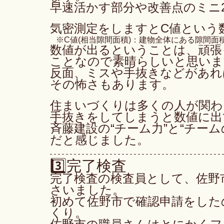
早速活かす部分や改善点のミニ2
気密測定をしますとC値という
   ※C値(相当隙間面積)：建物全体にある隙
数値が出るということは、頑張
ことなので素晴らしいと思いま
反面、ミスや手抜きなどがあれ
その怖さもあります。
住まいづくりは多くの人が関わ
手抜きをしてしまうと数値に出
斉藤建設の“チーム力”と“チー
だと感じました。
3️⃣完了検査　
完了検査の検査員として、佐野
さいました。
初めて佐野市で確認申請をした
くり。