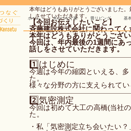
本年はどうもありがとうございました。
しさせていただきます。
ホーム
木心つなぐ家
畳リビング
基
【今回お伝えしたいこと】
斉藤建設株式会社に関わってく
本年はどうもありがとうござい
今回は、年内最後の1週間にあ
話しをさせていただきます。
1️⃣はじめに
今週は今年の縮図といえる、多
た。
様々な分野の方に支えられてい
2️⃣気密測定
今回は初めて大工の高橋(当社
た。
・私「気密測定立ち会いたい？