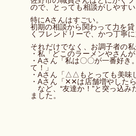
佐野市の職員さんはとにかくフ
ので、とっても相談がしやすい
特にAさんはすごい。
初期の相談から関わって力を貸
くフレンドリーで、かつ丁寧に
それだけでなく、お調子者の私
・私「どこのラーメンやさんが
・Aさん「私は〇〇が一番好き
て！」
・Aさん「△△もとっても美味
・Aさん「✕✕は店舗増やした
　など、“友達か！”と突っ込
ました。