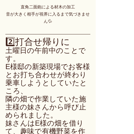
直角二面鉋による材木の加工

音が大きく相手が視界に入るまで気づきませ
ん💦
2️⃣打合せ帰りに
土曜日の午前中のことで
す。
E様邸の新築現場でお客様
とお打ち合わせが終わり
乗車しようとしていたと
ころ、
隣の畑で作業していた施
主様の妹さんから呼び止
められました。
妹さんはE様の畑を借り
て、趣味で有機野菜を作