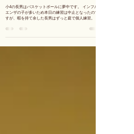
バスケットボール
小4の長男はバスケットボールに夢中です。 インフル
エンザの子が多いため本日の練習は中止となったので
すが、暇を持て余した長男はずっと庭で個人練習。 今
の子供たちはゲームやユーチューブを楽しんでいる時
間が多く感じます。放っておくとそればかりになって
しまいます。親が何らかの機会を...