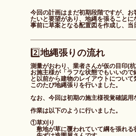
今回の計画はまだ初期段階ですが、お
たいと要望があり、地縄を張ることに
事前に草案となる配置図を作成し、当
2️⃣
地縄張りの流れ
測量がおわり、業者さんが仮の目印(杭
お施主様が「ラフな状態でもいいので
と以前から建物のレイアウトについて
このたび地縄張りを行いました。
なお、今回は初期の施主様視覚確認用
作業は以下のように行いました。
①草刈り
　敷地が草に覆われていて綱を張れる
　先ずは造園屋さんです。