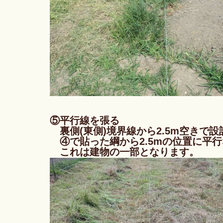
⑤平行線を張る
　裏側(東側)境界線から2.5m空きで
　④で貼った綱から2.5mの位置に平
　これは建物の一部となります。