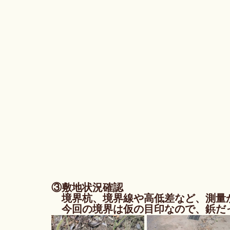
③敷地状況確認
　境界杭、境界線や高低差など、測量
　今回の境界は仮の目印なので、鋲だ