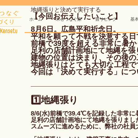
地縄張りと決めて実行する
【今回お伝えしたいこと】
ホーム
木心つなぐ家
畳リビング
基
8月6日。広島平和祈念日。
平和を願って不戦を決意する日
前橋で39度を超える非常に暑
足利の店舗計画地にて地縄を張
建物の位置は決まり、その後の
地縄張りはとても大切な工程で
今回は「決めて実行する」につ
1️⃣地縄張り
8/6(水)前橋で39.4℃を記録した非常
足利の店舗計画地にて地縄を張りまし
スムーズに進めるために、弊社の社員