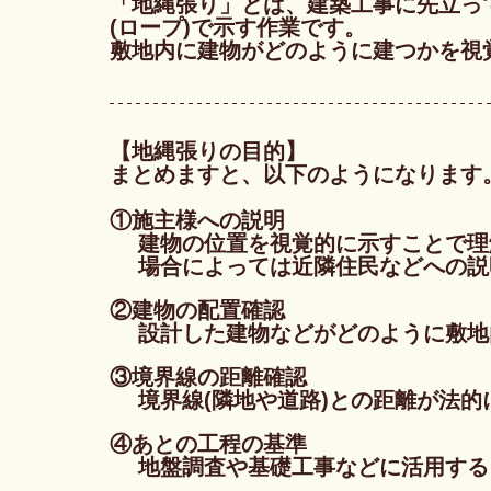
「地縄張り」とは、建築工事に先立っ
(ロープ)で示す作業です。
敷地内に建物がどのように建つかを視
【地縄張りの目的】
まとめますと、以下のようになります
①施主様への説明
　 建物の位置を視覚的に示すことで
　 場合によっては近隣住民などへの
②建物の配置確認
　 設計した建物などがどのように敷
③境界線の距離確認
　 境界線(隣地や道路)との距離が法
④あとの工程の基準
　 地盤調査や基礎工事などに活用する