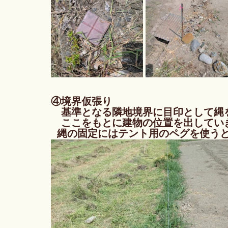
④境界仮張り
　基準となる隣地境界に目印として縄
　ここをもとに建物の位置を出してい
  縄の固定にはテント用のペグを使う