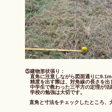
⑤建物形状張り：
　直角に注意しながら図面通りに9.1
　精度を出す際は、対角線の長さを出
　中学生で教わった三平方の定理が活
　学校の勉強は大切です。
直角と寸法をチェックしたところ、