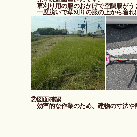
　草刈り用の服のおかげで空調服がう
　一度脱いで草刈りの服の上から着れば
②図面確認
　効率的な作業のため、建物の寸法や