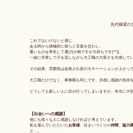
先代棟梁の
これではいけないと感じ、
ある時から積極的に彼らと言葉を交わし、
重いものを率先して運び(小柄ですが力持ちです(^^))、
一緒に作業して汗を流しながら大工職の大変さを共感して
その結果、雰囲気は改善され皆のモチベーションが上がっ
大工職だけでなく、事務職も同じです。共感し感謝の気持
どうしても新しい人に目が行ってしまいますが、本当に大
【出会いへの感謝】
他にも様々な人に感謝しなければと考えています。
私を選んでいただいた
お客様
、住まいづくりの
仲間
、
協力
ど…。