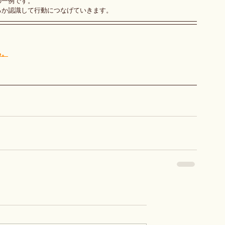
の一例です。
るか認識して行動につなげていきます。
る。