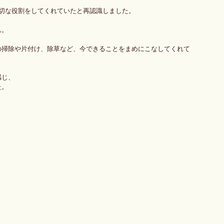
切な役割をしてくれていたと再認識しました。
ん。
の掃除や片付け、除草など、今できることをまめにこなしてくれて
感じ、
た。