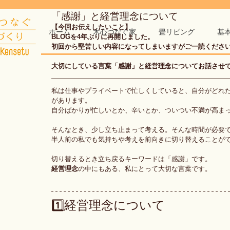
「感謝」と経営理念について
【今回お伝えしたいこと】
ホーム
木心つなぐ家
畳リビング
基
BLOGを4年ぶりに再開しました。
初回から堅苦しい内容になってしまいますがご一読くださ
大切にしている言葉「感謝」と経営理念についてお話させ
私は仕事やプライベートで忙しくしていると、自分がどれ
があります。
自分ばかりが忙しいとか、辛いとか、ついつい不満が高ま
そんなとき、少し立ち止まって考える。そんな時間が必要
半人前の私でも気持ちや考えを前向きに切り替えることが
切り替えるとき立ち戻るキーワードは「感謝」です。
経営理念
の中にもある、私にとって大切な言葉です。
経営理念について
1️⃣